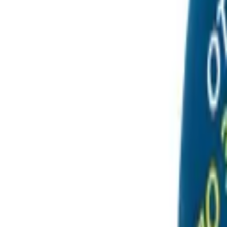
Войти
ru
ru
Toggle theme
Toggle theme
Главная